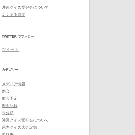
沖縄クイズ愛好会について
よくある質問
TWITTER でフォロー
ツイート
カテゴリー
メディア情報
例会
例会予定
例会記録
未分類
沖縄クイズ愛好会について
県内クイズ大会記録
連絡先