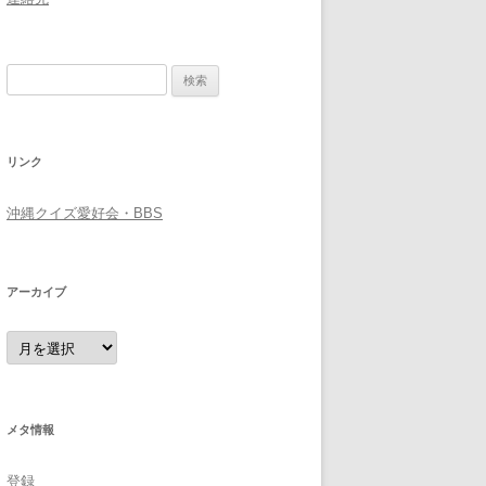
検
索:
リンク
沖縄クイズ愛好会・BBS
アーカイブ
ア
ー
カ
イ
ブ
メタ情報
登録