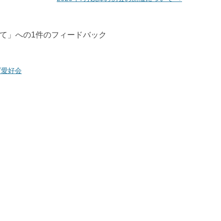
いて
」への1件のフィードバック
ズ愛好会