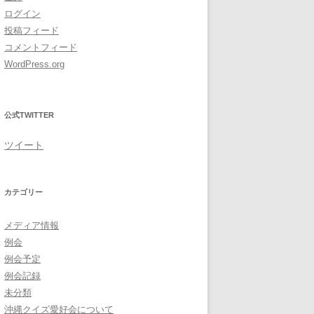
ログイン
投稿フィード
コメントフィード
WordPress.org
公式TWITTER
ツイート
カテゴリー
メディア情報
例会
例会予定
例会記録
未分類
沖縄クイズ愛好会について