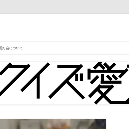
コ
ン
愛好会について
テ
ン
ツ
へ
ス
キ
ッ
プ