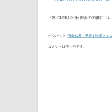
す
ウ
)
ィ
稿
ン
ド
ナ
ウ
「
2020年6月20日例会の開催につ
で
ビ
開
き
ゲ
ま
す
ー
)
ピンバック:
例会結果・予定 | 沖縄クイ
シ
コメントは停止中です。
ョ
ン