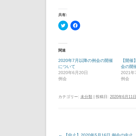
共有:
ク
F
リ
a
ッ
c
ク
e
し
b
て
o
T
o
関連
w
k
i
で
t
共
2020年7月以降の例会の開催
【開催】
t
有
について
会の開
e
す
r
る
2020年6月20日
2021年
で
に
例会
例会
共
は
有
ク
(
リ
新
ッ
し
ク
カテゴリー:
未分類
| 投稿日:
2020年6月11
い
し
ウ
て
ィ
く
ン
だ
ド
さ
ウ
い
で
(
開
新
き
し
ま
い
投
←
【中止】2020年5月16日 例会の中止