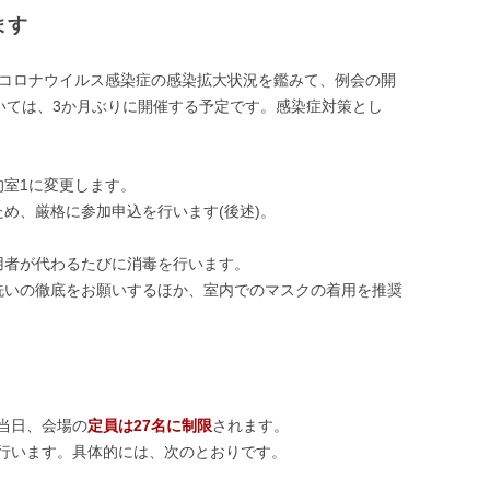
ます
型コロナウイルス感染症の感染拡大状況を鑑みて、例会の開
いては、3か月ぶりに開催する予定です。感染症対策とし
的室1に変更します。
め、厳格に参加申込を行います(後述)。
用者が代わるたびに消毒を行います。
洗いの徹底をお願いするほか、室内でのマスクの着用を推奨
当日、会場の
定員は27名に制限
されます。
行います。具体的には、次のとおりです。