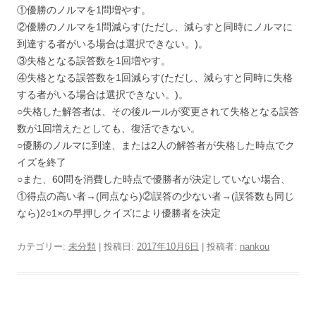
①優勝のノルマを1問増やす。
②優勝のノルマを1問減らす(ただし、減らすと同時にノルマに
到達する者がいる場合は選択できない。)。
③失格となる誤答数を1回増やす。
④失格となる誤答数を1回減らす(ただし、減らすと同時に失格
する者がいる場合は選択できない。)。
○失格した解答者は、その後ルールが変更されて失格となる誤答
数が1回増えたとしても、復活できない。
○優勝のノルマに到達、または2⼈の解答者が失格した時点でク
イズを終了
○また、60問を消費した時点で優勝者が決定していない場合、
①得点の高い者→(同点なら)②誤答の少ない者→(誤答数も同じ
なら)2○1×の早押しクイズにより優勝者を決定
カテゴリー:
未分類
| 投稿日:
2017年10月6日
|
投稿者:
nankou