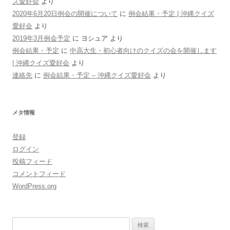
ズ愛好会
より
2020年6月20日例会の開催について
に
例会結果・予定 | 沖縄クイズ
愛好会
より
2019年3月例会予定
に
ヨシュア
より
例会結果・予定
に
中高大生・初心者向けのクイズの会を開催します
| 沖縄クイズ愛好会
より
連絡先
に
例会結果・予定 – 沖縄クイズ愛好会
より
メタ情報
登録
ログイン
投稿フィード
コメントフィード
WordPress.org
検