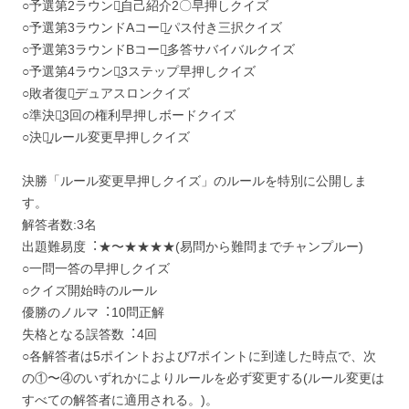
○予選第2ラウンド̲自己紹介2〇早押しクイズ
○予選第3ラウンドAコース̲パス付き三択クイズ
○予選第3ラウンドBコース̲多答サバイバルクイズ
○予選第4ラウンド̲3ステップ早押しクイズ
○敗者復活̲デュアスロンクイズ
○準決勝̲3回の権利早押しボードクイズ
○決勝̲ルール変更早押しクイズ
決勝「ルール変更早押しクイズ」のルールを特別に公開しま
す。
解答者数:3名
出題難易度︓★〜★★★★(易問から難問までチャンプルー)
○一問一答の早押しクイズ
○クイズ開始時のルール
優勝のノルマ︓10問正解
失格となる誤答数︓4回
○各解答者は5ポイントおよび7ポイントに到達した時点で、次
の①〜④のいずれかによりルールを必ず変更する(ルール変更は
すべての解答者に適用される。)。