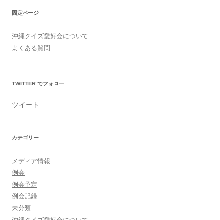
固定ページ
沖縄クイズ愛好会について
よくある質問
TWITTER でフォロー
ツイート
カテゴリー
メディア情報
例会
例会予定
例会記録
未分類
沖縄クイズ愛好会について