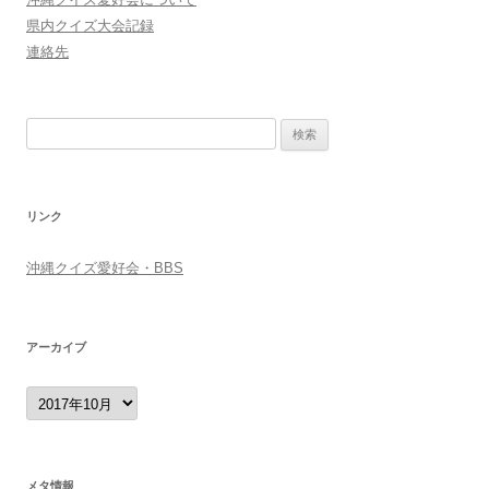
県内クイズ大会記録
連絡先
検
索:
リンク
沖縄クイズ愛好会・BBS
アーカイブ
ア
ー
カ
イ
ブ
メタ情報