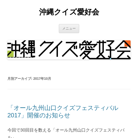
沖縄クイズ愛好会
コ
メニュー
ン
テ
ン
ツ
へ
ス
キ
ッ
プ
月別アーカイブ:
2017年10月
「オール九州山口クイズフェスティバル
2017」開催のお知らせ
今回で30回目を数える「オール九州山口クイズフェスティバ
ル」