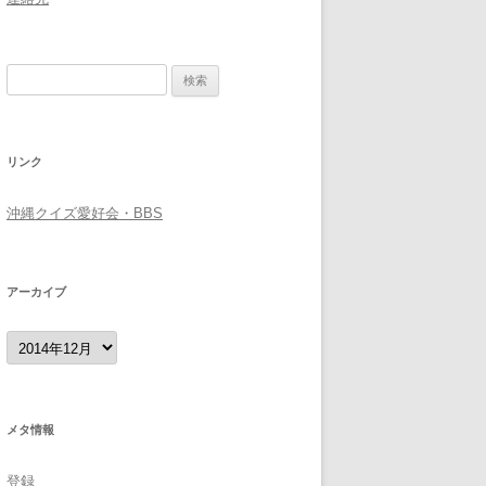
検
索:
リンク
沖縄クイズ愛好会・BBS
アーカイブ
ア
ー
カ
イ
ブ
メタ情報
登録