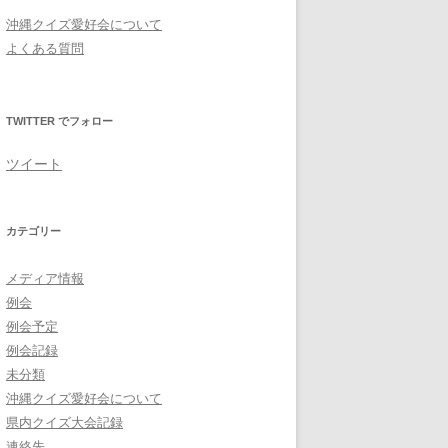
沖縄クイズ愛好会について
よくある質問
TWITTER でフォロー
ツイート
カテゴリー
メディア情報
例会
例会予定
例会記録
未分類
沖縄クイズ愛好会について
県内クイズ大会記録
連絡先