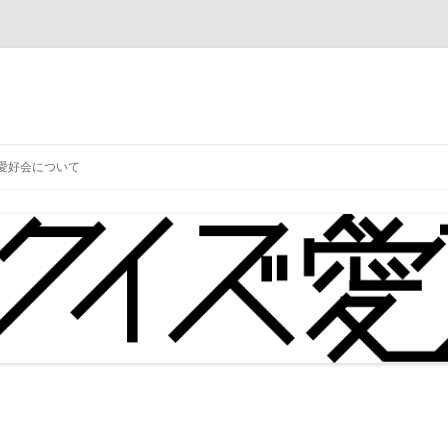
コ
ン
愛好会について
テ
ン
ツ
へ
ス
キ
ッ
プ