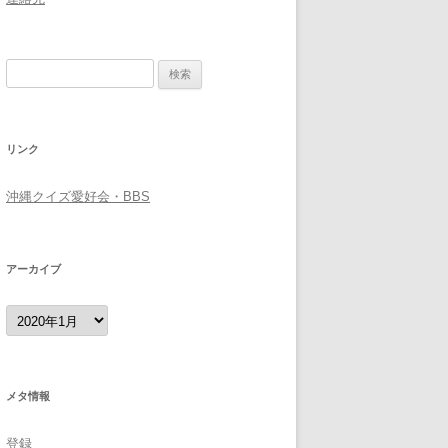
検
索:
リンク
沖縄クイズ愛好会・BBS
アーカイブ
ア
ー
カ
イ
ブ
メタ情報
登録