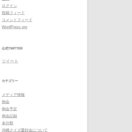
ログイン
投稿フィード
コメントフィード
WordPress.org
公式TWITTER
ツイート
カテゴリー
メディア情報
例会
例会予定
例会記録
未分類
沖縄クイズ愛好会について