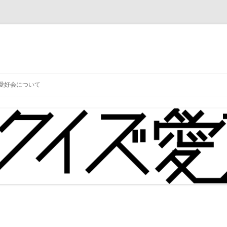
コ
ン
愛好会について
テ
ン
ツ
へ
ス
キ
ッ
プ