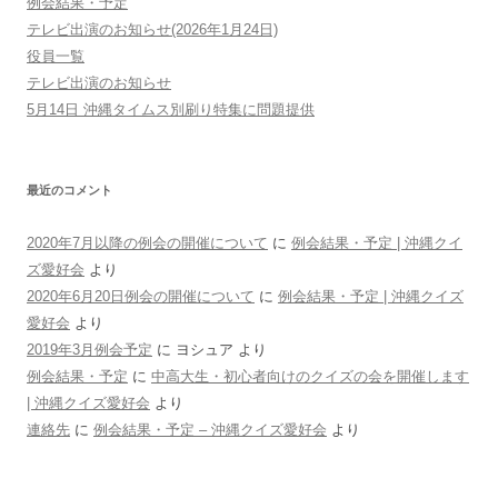
例会結果・予定
テレビ出演のお知らせ(2026年1月24日)
役員一覧
テレビ出演のお知らせ
5月14日 沖縄タイムス別刷り特集に問題提供
最近のコメント
2020年7月以降の例会の開催について
に
例会結果・予定 | 沖縄クイ
ズ愛好会
より
2020年6月20日例会の開催について
に
例会結果・予定 | 沖縄クイズ
愛好会
より
2019年3月例会予定
に
ヨシュア
より
例会結果・予定
に
中高大生・初心者向けのクイズの会を開催します
| 沖縄クイズ愛好会
より
連絡先
に
例会結果・予定 – 沖縄クイズ愛好会
より