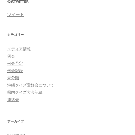
公式TWITTER
ツイート
カテゴリー
メディア情報
例会
例会予定
例会記録
未分類
沖縄クイズ愛好会について
県内クイズ大会記録
連絡先
アーカイブ