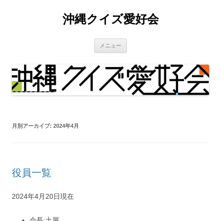
沖縄クイズ愛好会
コ
メニュー
ン
テ
ン
ツ
へ
ス
キ
ッ
プ
月別アーカイブ:
2024年4月
役員一覧
2024年4月20日現在
会長:土屋