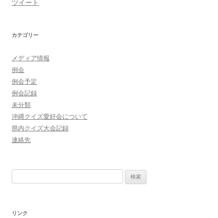
ツイート
カテゴリー
メディア情報
例会
例会予定
例会記録
未分類
沖縄クイズ愛好会について
県内クイズ大会記録
連絡先
検
索:
リンク