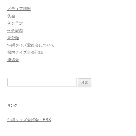
メディア情報
例会
例会予定
例会記録
未分類
沖縄クイズ愛好会について
県内クイズ大会記録
連絡先
検
索:
リンク
沖縄クイズ愛好会・BBS