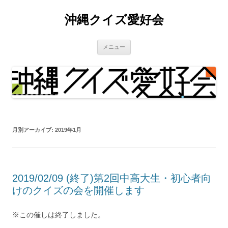
沖縄クイズ愛好会
コ
メニュー
ン
テ
ン
ツ
へ
ス
キ
ッ
プ
月別アーカイブ:
2019年1月
2019/02/09 (終了)第2回中高大生・初心者向
けのクイズの会を開催します
※この催しは終了しました。