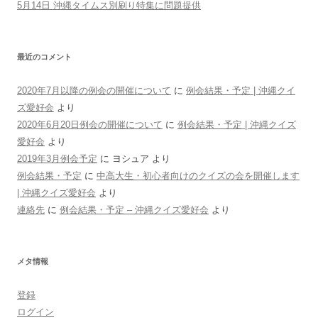
5月14日 沖縄タイムス別刷り特集に問題提供
最近のコメント
2020年7月以降の例会の開催について
に
例会結果・予定 | 沖縄クイ
ズ愛好会
より
2020年6月20日例会の開催について
に
例会結果・予定 | 沖縄クイズ
愛好会
より
2019年3月例会予定
に
ヨシュア
より
例会結果・予定
に
中高大生・初心者向けのクイズの会を開催します
| 沖縄クイズ愛好会
より
連絡先
に
例会結果・予定 – 沖縄クイズ愛好会
より
メタ情報
登録
ログイン