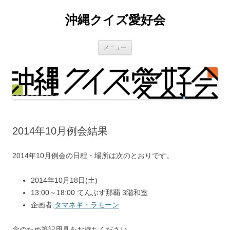
沖縄クイズ愛好会
コ
メニュー
ン
テ
ン
ツ
へ
ス
キ
ッ
プ
2014年10月例会結果
2014年10月例会の日程・場所は次のとおりです。
2014年10月18日(土)
13:00～18:00 てんぶす那覇 3階和室
企画者:
タマネギ・ラモーン
念のため筆記用具をお持ちください。