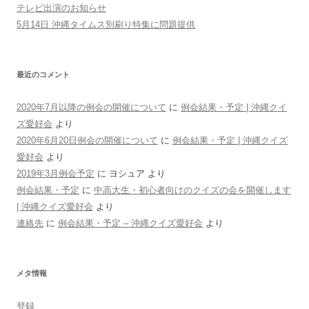
テレビ出演のお知らせ
5月14日 沖縄タイムス別刷り特集に問題提供
最近のコメント
2020年7月以降の例会の開催について
に
例会結果・予定 | 沖縄クイ
ズ愛好会
より
2020年6月20日例会の開催について
に
例会結果・予定 | 沖縄クイズ
愛好会
より
2019年3月例会予定
に
ヨシュア
より
例会結果・予定
に
中高大生・初心者向けのクイズの会を開催します
| 沖縄クイズ愛好会
より
連絡先
に
例会結果・予定 – 沖縄クイズ愛好会
より
メタ情報
登録