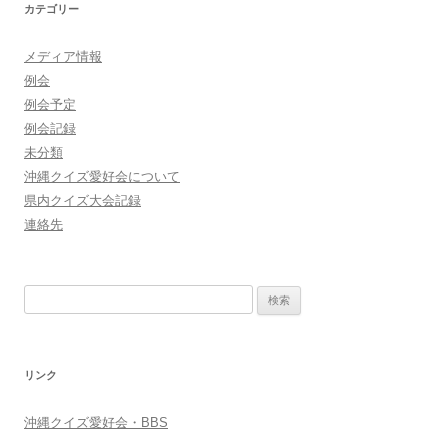
カテゴリー
メディア情報
例会
例会予定
例会記録
未分類
沖縄クイズ愛好会について
県内クイズ大会記録
連絡先
検
索:
リンク
沖縄クイズ愛好会・BBS