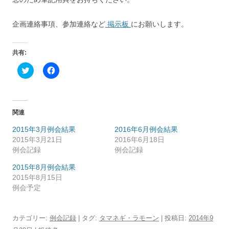
企画連絡事項、参加連絡など
掲示板
にお願いします。
共有:
ク
F
リ
a
ッ
c
ク
e
し
b
て
o
T
o
関連
w
k
i
で
t
共
2015年3月例会結果
2016年6月例会結果
t
有
2015年3月21日
2016年6月18日
e
す
r
る
例会記録
例会記録
で
に
共
は
2015年8月例会結果
有
ク
(
リ
2015年8月15日
新
ッ
例会予定
し
ク
い
し
ウ
て
ィ
く
ン
だ
カテゴリー:
例会記録
| タグ:
タマネギ・ラモーン
| 投稿日:
2014年9
ド
さ
ウ
い