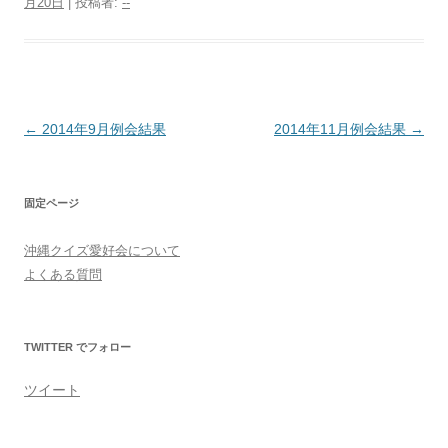
月20日
|
投稿者:
--
で
(
開
新
き
し
ま
い
す
ウ
)
ィ
ン
ド
ウ
で
投
←
2014年9月例会結果
2014年11月例会結果
→
開
き
稿
ま
す
ナ
)
固定ページ
ビ
ゲ
沖縄クイズ愛好会について
ー
よくある質問
シ
ョ
TWITTER でフォロー
ン
ツイート