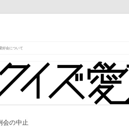
コ
ン
愛好会について
テ
ン
ツ
へ
ス
キ
ッ
プ
 例会の中止