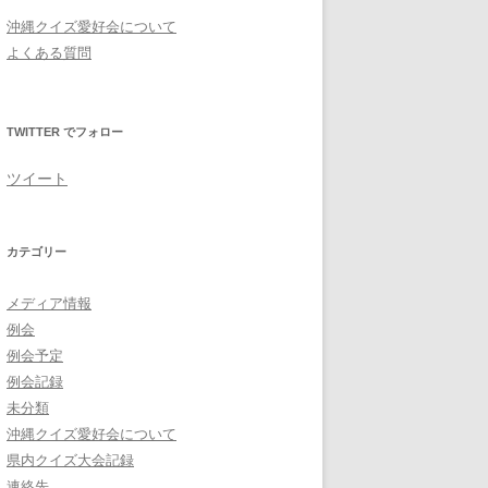
沖縄クイズ愛好会について
よくある質問
TWITTER でフォロー
ツイート
カテゴリー
メディア情報
例会
例会予定
例会記録
未分類
沖縄クイズ愛好会について
県内クイズ大会記録
連絡先