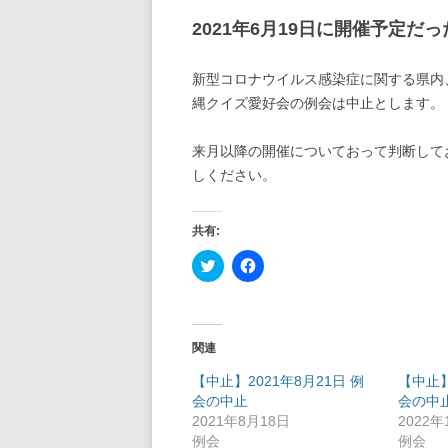
2021年6月19日に開催予定だ
新型コロナウイルス感染症に関する県内、
縄クイズ愛好会の例会は中止とします。
来月以降の開催についておって判断して
しください。
共有:
ク
F
リ
a
ッ
c
ク
e
し
b
て
o
T
o
関連
w
k
i
で
t
共
【中止】2021年8月21日 例
【中止】
t
有
会の中止
会の中
e
す
r
る
2021年8月18日
2022
で
に
例会
例会
共
は