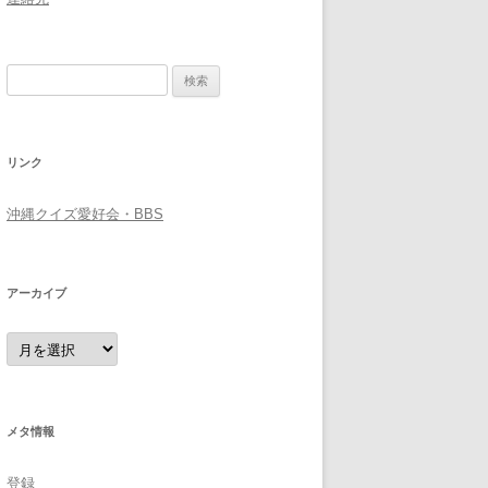
検
索:
リンク
沖縄クイズ愛好会・BBS
アーカイブ
ア
ー
カ
イ
ブ
メタ情報
登録