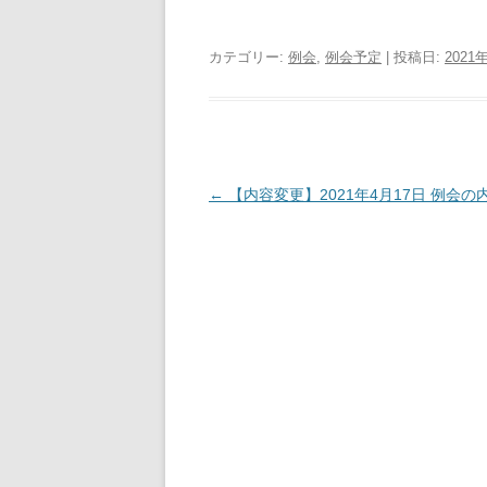
有
ク
(
リ
新
ッ
し
ク
カテゴリー:
例会
,
例会予定
| 投稿日:
2021
い
し
ウ
て
ィ
く
ン
だ
ド
さ
ウ
い
で
(
開
新
き
し
ま
い
投
←
【内容変更】2021年4月17日 例会の
す
ウ
)
ィ
稿
ン
ド
ナ
ウ
で
ビ
開
き
ゲ
ま
す
ー
)
シ
ョ
ン