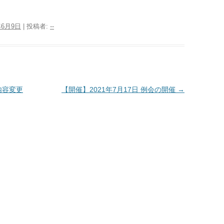
年6月9日
|
投稿者:
--
内容変更
【開催】2021年7月17日 例会の開催
→