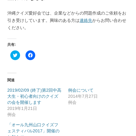
沖縄クイズ愛好会では、企業などからの問題作成のご依頼をお
引き受けしています。興味のある方は
連絡先
からお問い合わせ
ください。
共有:
ク
F
リ
a
ッ
c
ク
e
し
b
て
o
T
o
関連
w
k
i
で
t
共
2019/02/09 (終了)第2回中高
例会について
t
有
大生・初心者向けのクイズ
2014年7月27日
e
す
r
る
の会を開催します
例会
で
に
2019年1月21日
共
は
有
ク
例会
(
リ
新
ッ
「オール九州山口クイズフ
し
ク
い
し
ェスティバル2017」開催の
ウ
て