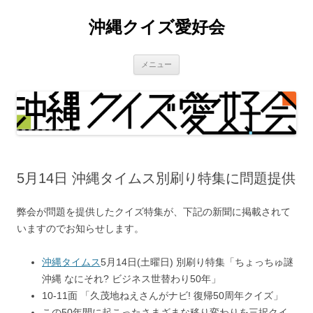
沖縄クイズ愛好会
コ
メニュー
ン
テ
ン
ツ
へ
ス
キ
ッ
プ
5月14日 沖縄タイムス別刷り特集に問題提供
弊会が問題を提供したクイズ特集が、下記の新聞に掲載されて
いますのでお知らせします。
沖縄タイムス
5月14日(土曜日) 別刷り特集「ちょっちゅ謎
沖縄 なにそれ? ビジネス世替わり50年」
10-11面 「久茂地ねえさんがナビ! 復帰50周年クイズ」
この50年間に起こったさまざまな移り変わりを三択クイ