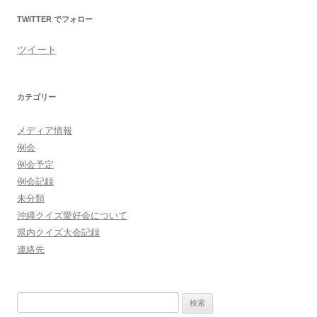
ン
TWITTER でフォロー
ツイート
カテゴリー
メディア情報
例会
例会予定
例会記録
未分類
沖縄クイズ愛好会について
県内クイズ大会記録
連絡先
検
索: