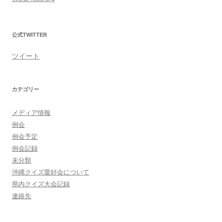
公式TWITTER
ツイート
カテゴリー
メディア情報
例会
例会予定
例会記録
未分類
沖縄クイズ愛好会について
県内クイズ大会記録
連絡先